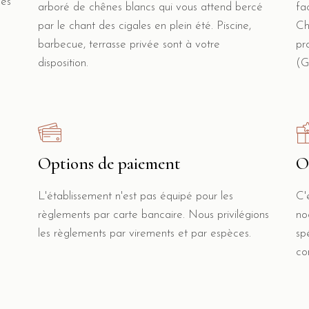
nes
arboré de chênes blancs qui vous attend bercé
fa
par le chant des cigales en plein été. Piscine,
Ch
barbecue, terrasse privée sont à votre
pr
disposition.
(G
Options de paiement
O
L'établissement n'est pas équipé pour les
C'
règlements par carte bancaire. Nous privilégions
no
les règlements par virements et par espèces.
sp
co