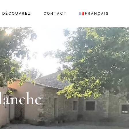
ENG
DÉCOUVREZ
CONTACT
FRANÇAIS
ENGLISH
lanche